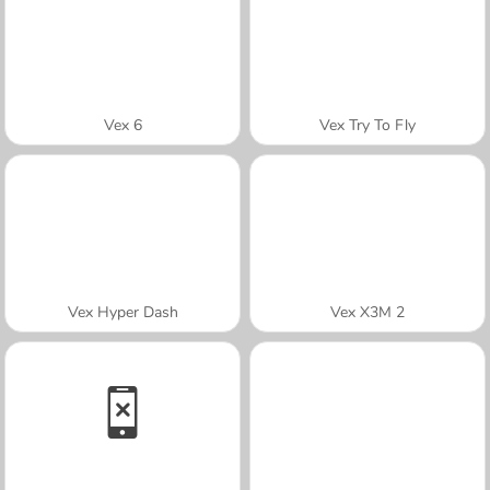
Vex 6
Vex Try To Fly
Vex Hyper Dash
Vex X3M 2
A SEMANA