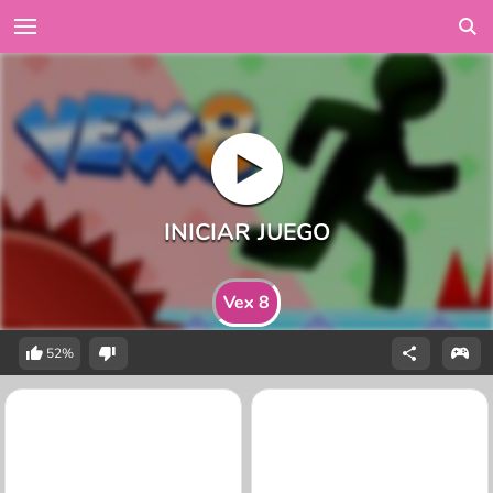
Vex 8
52%