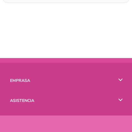
EMPRASA
Condiciones de uso
ASISTENCIA
Política de Privacidad
Ayuda
IDIOMAS
Cookies