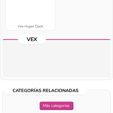
Vex Hyper Dash
VEX
CATEGORÍAS RELACIONADAS
A SEMANA
Más categorías