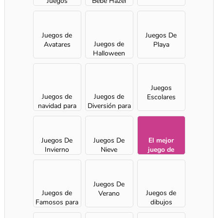
Juegos
Bebé Hazel
Juegos de
Juegos De
Juegos de
Avatares
Playa
Halloween
para chicas
Juegos
Juegos de
Juegos de
Escolares
navidad para
Diversión para
chicas
chicas
Juegos De
Juegos De
El mejor
Invierno
Nieve
juego de
2016
Juegos De
Juegos de
Juegos de
Verano
Famosos para
dibujos
chicas
animados