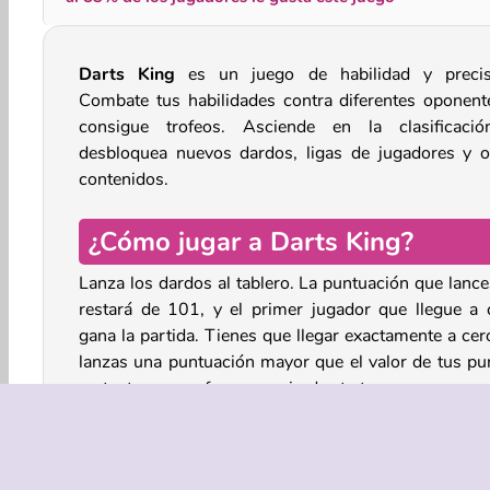
Darts King
es un juego de habilidad y precis
Combate tus habilidades contra diferentes oponent
consigue trofeos. Asciende en la clasificaci
desbloquea nuevos dardos, ligas de jugadores y o
contenidos.
¿Cómo jugar a Darts King?
Lanza los dardos al tablero. La puntuación que lance
restará de 101, y el primer jugador que llegue a 
gana la partida. Tienes que llegar exactamente a cero
lanzas una puntuación mayor que el valor de tus pu
restantes, es un fracaso y pierdes tu turno.
Recoge dinero y trofeos para abrir cofres del teso
desbloquear nuevas puntas de dardos, barriles, cañ