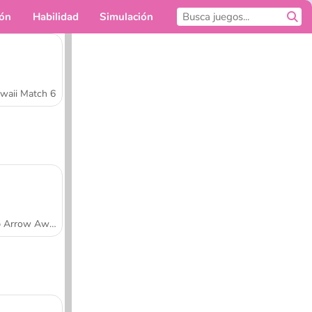
ión
Habilidad
Simulación
Para ti
waii Match 6
Tap Arrow Away