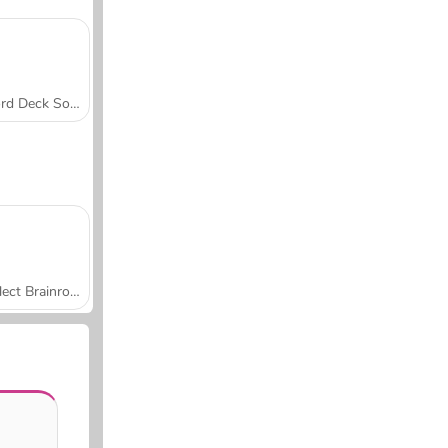
Word Deck Solitaire
Collect Brainrot Arena