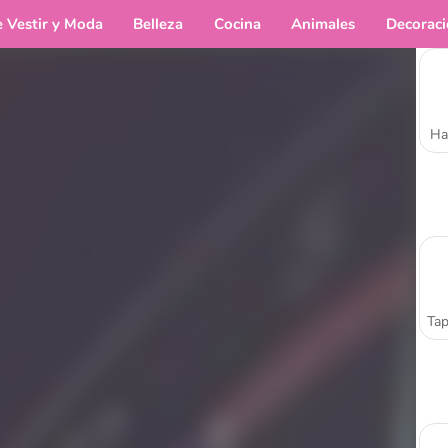
e Vestir y Moda
Belleza
Cocina
Animales
Decorac
Ha