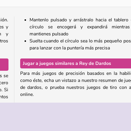
ión.
Mantenlo pulsado y arrástralo hacia el tablero 
es y
círculo se encogerá y expandirá mientras
ón y
mantienes pulsado
tros
Suelta cuando el círculo sea lo más pequeño pos
para lanzar con la puntería más precisa
Jugar a juegos similares a Rey de Dardos
Para más juegos de precisión basados en la habil
s se
como éste, echa un vistazo a nuestro resumen de ju
cero
de dardos, o prueba nuestros juegos de tiro con 
. Si
online.
ntos
Todos estos juegos forman parte de nuestra eno
colección de juegos de deportes gratis
, donde tam
ro y
encontrarás títulos de muchas otras discipli
as y
deportivas además de los dardos.