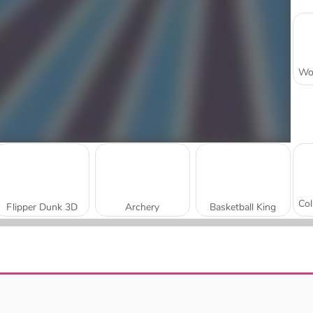
Flipper Dunk 3D
Archery
Basketball King
Basket Champ
Shaun the Sheep: Alien Athletics