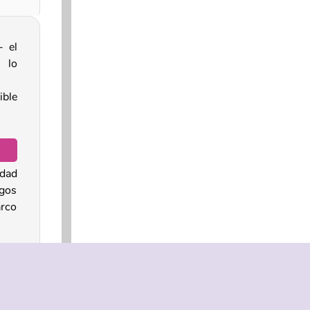
- el
 lo
ible
idad
egos
arco
rme
bién
nas