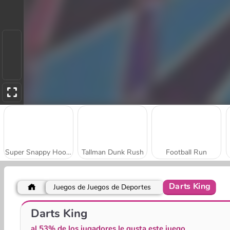
Super Snappy Hoops
Tallman Dunk Rush
Football Run
Darts King
Juegos de Juegos de Deportes
Dart Tournament Multiplayer
Shaun the Sheep: Chick 'N' Spoon
Darts King
al 53% de los jugadores le gusta este juego