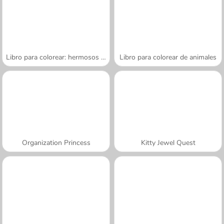
Libro para colorear: hermosos unicornios
Libro para colorear de animales
Organization Princess
Kitty Jewel Quest
A SEMANA