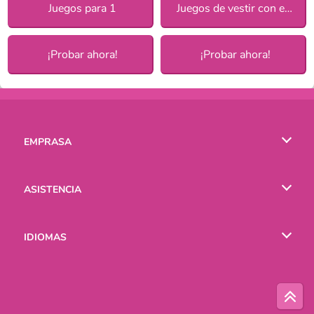
Juegos para 1
Juegos de vestir con estilo para chicas
¡Probar ahora!
¡Probar ahora!
EMPRASA
Condiciones de uso
ASISTENCIA
Política de Privacidad
Ayuda
IDIOMAS
Cookies
English