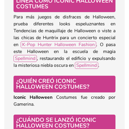
LÍNEA COMO ICONIC HALLOWEEN
COSTUMES
Para más juegos de disfraces de Halloween,
prueba diferentes looks espeluznantes en
Tendencias de maquillaje de Halloween o viste a
las chicas de Huntrix para un concierto especial
en
K-Pop Hunter Halloween Fashion
. O pasa
este Halloween en la escuela de magia
Spellmind
, restaurando el edificio y expulsando
la misteriosa niebla oscura en
Spellmind
.
¿QUIÉN CREÓ ICONIC
HALLOWEEN COSTUMES?
Iconic Halloween
Costumes fue creado por
Gamerina.
¿CUÁNDO SE LANZÓ ICONIC
HALLOWEEN COSTUMES?