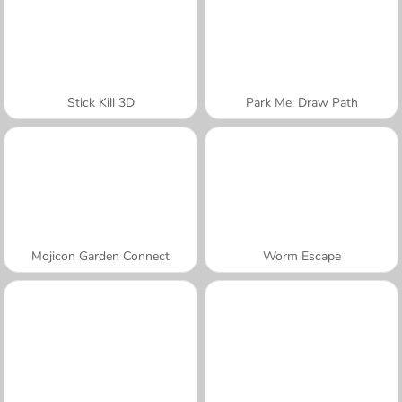
Stick Kill 3D
Park Me: Draw Path
Mojicon Garden Connect
Worm Escape
A SEMANA