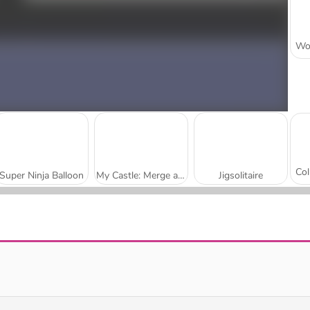
Super Ninja Balloon
My Castle: Merge and Story
Jigsolitaire
Mojicon Garden Connect
Worm Escape