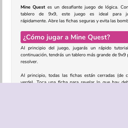
Mine Quest
es un desafiante juego de lógica. Co
tablero de 9x9, este juego es ideal para j
rápidamente. Abre las fichas seguras y evita las bom
¿Cómo jugar a Mine Quest?
Al principio del juego, jugarás un rápido tutoria
continuación, tendrás un tablero más grande de 9x9 
resolver.
Al principio, todas las fichas están cerradas (de c
verde). Toca una ficha para revelar lo que hay deb
Verás algunas baldosas vacías y/o aparecerán alg
números. Los números te indican cuántas bombas
ocultas bajo las casillas que rodean directamente 
casilla numerada. ¿Puedes averiguar cuáles de l
casillas de alrededor contienen las bombas?