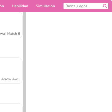
ión
Habilidad
Simulación
Para ti
waii Match 6
Tap Arrow Away