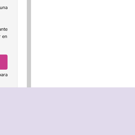
 una
ante
r en
para
ismo
ica
ily
.