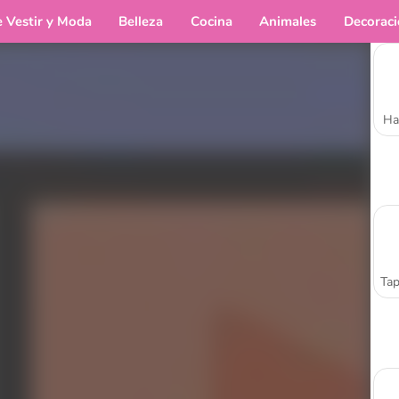
e Vestir y Moda
Belleza
Cocina
Animales
Decorac
Ha