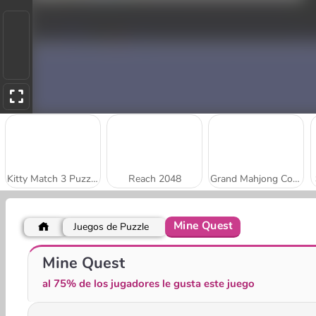
Kitty Match 3 Puzzle Game
Reach 2048
Grand Mahjong Connect
Mine Quest
Juegos de Puzzle
Stick Kill 3D
Park Me: Draw Path
Mine Quest
al 75% de los jugadores le gusta este juego