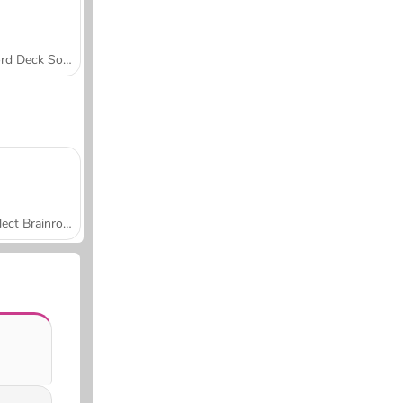
Word Deck Solitaire
Collect Brainrot Arena