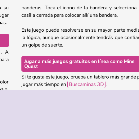
n su
banderas. Toca el icono de la bandera y selecciona
ugar
casilla cerrada para colocar allí una bandera.
bas.
Este juego puede resolverse en su mayor parte medi
la lógica, aunque ocasionalmente tendrás que confia
un golpe de suerte.
l. A
para
Jugar a más juegos gratuitos en línea como Mine
Quest
Si te gusta este juego, prueba un tablero más grande 
olor
jugar más tiempo en
Buscaminas 3D
.
ajo.
unos
O juega a otros juegos de puzzle diarios del m
 hay
estudio, como
Sudo Tetroid
, el puzzle de lóg
a la
Combinations
y el juego de Klondike
Solitaire Da
as 8
¡Cada juego presenta un puzzle nuevo cada día!
¿Quién creó Mine Quest?