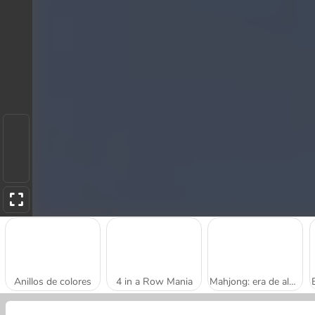
Anillos de colores
4 in a Row Mania
Mahjong: era de alquimia