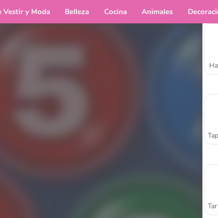
e Vestir y Moda
Belleza
Cocina
Animales
Decorac
Ha