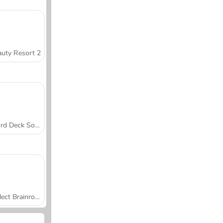
uty Resort 2
Word Deck Solitaire
Collect Brainrot Arena