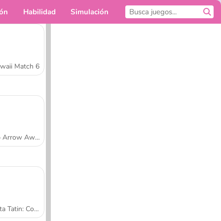
ión
Habilidad
Simulación
Para ti
waii Match 6
Tap Arrow Away
Tarta Tatin: Cocina con Sara