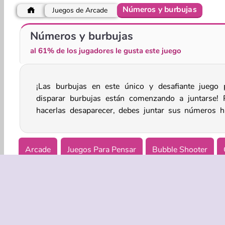
Números y burbujas
Juegos de Arcade
Super Ninja Balloon
Crucigrama diario
Números y burbujas
al 61% de los jugadores le gusta este juego
¡Las burbujas en este único y desafiante juego 
que sumen cinco. ¿Puedes hacerlo antes de que alca
disparar burbujas están comenzando a juntarse! 
hacerlas desaparecer, debes juntar sus números h
Arcade
Juegos Para Pensar
Bubble Shooter
Juegos para 1
Habilidad