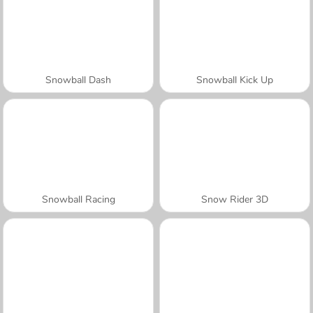
Snowball Dash
Snowball Kick Up
Snowball Racing
Snow Rider 3D
A SEMANA